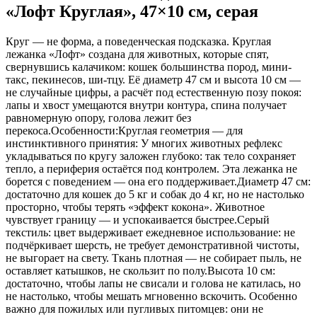
«Лофт Круглая», 47×10 см, серая
Круг — не форма, а поведенческая подсказка. Круглая
лежанка «Лофт» создана для животных, которые спят,
свернувшись калачиком: кошек большинства пород, мини-
такс, пекинесов, ши-тцу. Её диаметр 47 см и высота 10 см —
не случайные цифры, а расчёт под естественную позу покоя:
лапы и хвост умещаются внутри контура, спина получает
равномерную опору, голова лежит без
перекоса.Особенности:Круглая геометрия — для
инстинктивного принятия: У многих животных рефлекс
укладываться по кругу заложен глубоко: так тело сохраняет
тепло, а периферия остаётся под контролем. Эта лежанка не
борется с поведением — она его поддерживает.Диаметр 47 см:
достаточно для кошек до 5 кг и собак до 4 кг, но не настолько
просторно, чтобы терять «эффект кокона». Животное
чувствует границу — и успокаивается быстрее.Серый
текстиль: цвет выдерживает ежедневное использование: не
подчёркивает шерсть, не требует демонстративной чистоты,
не выгорает на свету. Ткань плотная — не собирает пыль, не
оставляет катышков, не скользит по полу.Высота 10 см:
достаточно, чтобы лапы не свисали и голова не катилась, но
не настолько, чтобы мешать мгновенно вскочить. Особенно
важно для пожилых или пугливых питомцев: они не