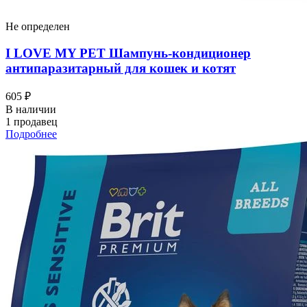
Не определен
I LOVЕ MY PET Шампунь-кондиционер
антипаразитарный для кошек и котят
605 ₽
В наличии
1 продавец
Подробнее