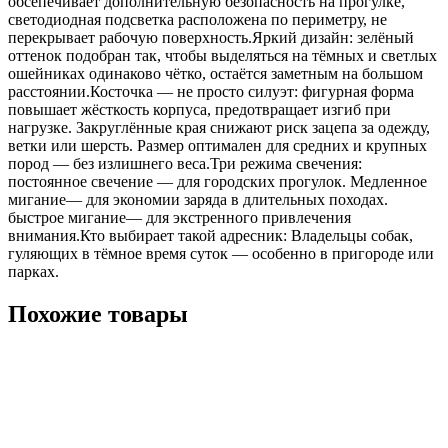
обсепечивает дополнительную безопасность на прогулке,
светодиодная подсветка расположена по периметру, не
перекрывает рабочую поверхность.Яркий дизайн: зелёный
оттенок подобран так, чтобы выделяться на тёмных и светлых
ошейниках одинаково чётко, остаётся заметным на большом
расстоянии.Косточка — не просто силуэт: фигурная форма
повышает жёсткость корпуса, предотвращает изгиб при
нагрузке. Закруглённые края снижают риск зацепа за одежду,
ветки или шерсть. Размер оптимален для средних и крупных
пород — без излишнего веса.Три режима свечения:
постоянное свечение — для городских прогулок. Медленное
мигание— для экономии заряда в длительных походах.
быстрое мигание— для экстренного привлечения
внимания.Кто выбирает такой адресник: Владельцы собак,
гуляющих в тёмное время суток — особенно в пригороде или
парках.
Похожие товары