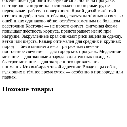
обсепечивает дополнительную безопасность на прогулке,
светодиодная подсветка расположена по периметру, не
перекрывает рабочую поверхность.Яркий дизайн: жёлтый
оттенок подобран так, чтобы выделяться на тёмных и светлых
ошейниках одинаково чётко, остаётся заметным на большом
расстоянии.Косточка — не просто силуэт: фигурная форма
повышает жёсткость корпуса, предотвращает изгиб при
нагрузке. Закруглённые края снижают риск зацепа за одежду,
ветки или шерсть. Размер оптимален для средних и крупных
пород — без излишнего веса.Три режима свечения:
постоянное свечение — для городских прогулок. Медленное
мигание— для экономии заряда в длительных походах.
быстрое мигание— для экстренного привлечения
внимания.Кто выбирает такой адресник: Владельцы собак,
гуляющих в тёмное время суток — особенно в пригороде или
парках.
Похожие товары