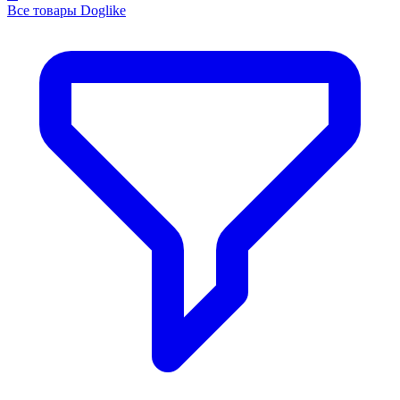
Perfect Fit
Perfect Fit влажный корм для кошек, для
поддержания здоровья почек, с лососем в соусе
1 084 ₽
В наличии
1 продавец
Подробнее