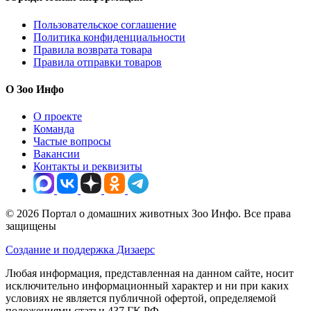
Раздел Загруженные
Мяч Броник средний в России
Мяч Броник средний от
Doglike
и другие товары категории
Загруженные
доступны в каталоге интернет-агрегатора Zoo
Info
по цене от 506 ₽.
Ознакомьтесь с подробными
характеристиками, фото и описанием, а также динамикой цен,
чтобы сделать правильный выбор.
Вы можете купить Мяч Броник средний, черный онлайн в 1
магазинах-партнерах с доставкой по России. В нашем
каталоге представлены предложения от проверенных
продавцов:
Бетховен
.