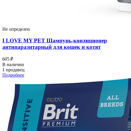
Не определен
I LOVЕ MY PET Шампунь-кондиционер
антипаразитарный для кошек и котят
605 ₽
В наличии
1 продавец
Подробнее