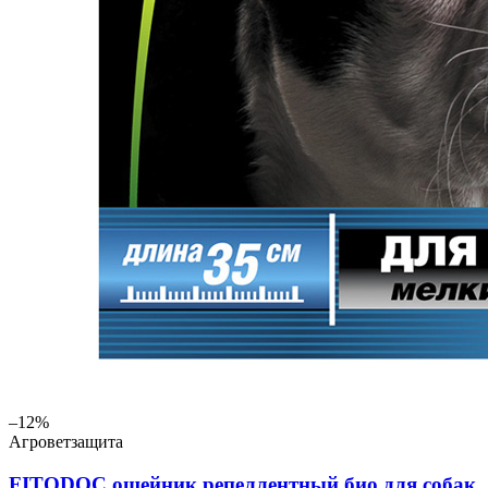
–12%
Агроветзащита
FITODOC ошейник репеллентный био для собак