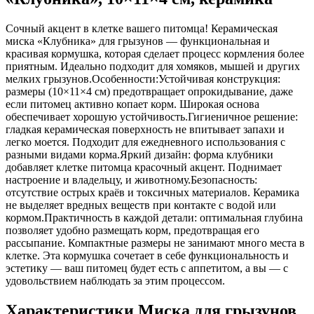
Сочный акцент в клетке вашего питомца! Керамическая
миска «Клубника» для грызунов — функциональная и
красивая кормушка, которая сделает процесс кормления более
приятным. Идеально подходит для хомяков, мышей и других
мелких грызунов.Особенности:Устойчивая конструкция:
размеры (10×11×4 см) предотвращает опрокидывание, даже
если питомец активно копает корм. Широкая основа
обеспечивает хорошую устойчивость.Гигиеничное решение:
гладкая керамическая поверхность не впитывает запахи и
легко моется. Подходит для ежедневного использования с
разными видами корма.Яркий дизайн: форма клубники
добавляет клетке питомца красочный акцент. Поднимает
настроение и владельцу, и животному.Безопасность:
отсутствие острых краёв и токсичных материалов. Керамика
не выделяет вредных веществ при контакте с водой или
кормом.Практичность в каждой детали: оптимальная глубина
позволяет удобно размещать корм, предотвращая его
рассыпание. Компактные размеры не занимают много места в
клетке. Эта кормушка сочетает в себе функциональность и
эстетику — ваш питомец будет есть с аппетитом, а вы — с
удовольствием наблюдать за этим процессом.
Характеристики Миска для грызунов