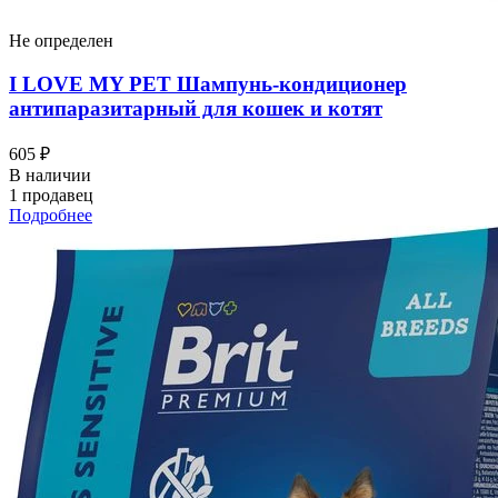
Не определен
I LOVЕ MY PET Шампунь-кондиционер
антипаразитарный для кошек и котят
605 ₽
В наличии
1 продавец
Подробнее