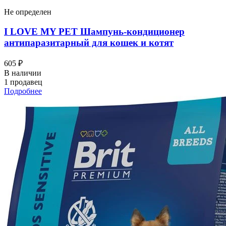
Не определен
I LOVЕ MY PET Шампунь-кондиционер
антипаразитарный для кошек и котят
605 ₽
В наличии
1 продавец
Подробнее