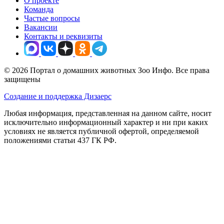
Новосибирск и других регионов РФ доступны различные
способы доставки, которые можно выбрать при оформлении
заказа на сайтах магазинов партнеров.
Реклама. Информация о рекламодателе по ссылкам на
странице.
Зоо Инфо
Каталог
Товары для кошек
Товары для собак
Уход
Ветаптека
Бренды
Акции
Полезное
Статьи
Поиск ветклиники
Подбор корма
Продавцам