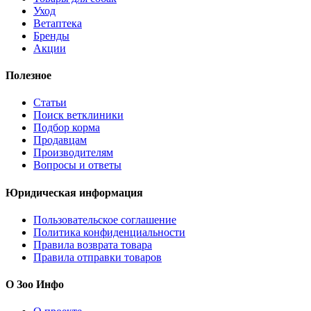
Раздел Загруженные
Миска металлическая эконом, 1 л, 17×6.5 см в
России
Миска металлическая эконом, 1 л, 17×6.5 см от
Пижон
и
другие товары категории
Загруженные
доступны в каталоге
интернет-агрегатора Zoo Info
по цене от 123 ₽.
Ознакомьтесь с
подробными характеристиками, фото и описанием, а также
динамикой цен, чтобы сделать правильный выбор.
Вы можете купить Миска металлическая эконом, 1 л, 17×6.5
см, 1л онлайн в 1 магазинах-партнерах с доставкой по России.
В нашем каталоге представлены предложения от
проверенных продавцов:
Сима лэнд
.
Важная информация для покупателей:
Мы не продаем товары напрямую, а помогаем найти самое
выгодное предложение. Цена 123 ₽ действительна на момент
последнего обновления (06.08.2026 02:01). Для жителей
городов Москва, Санкт-Петербург, Екатеринбург,