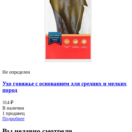
Брит
Brit Premium корм для собак всех пород, с
чувствительным пищеварением, с ягненком и
индейкой
8 380 ₽
В наличии
1 продавец
Подробнее
Perfect Fit
Perfect Fit влажный корм для кошек, для
поддержания здоровья почек, с лососем в соусе
1 084 ₽
В наличии
1 продавец