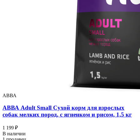
АВВА
АВВА Adult Small Сухой корм для взрослых
собак мелких пород, с ягненком и рисом, 1,5 кг
1 199 ₽
В наличии
1 продавец