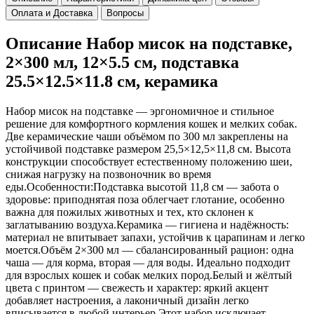
Оплата и Доставка
Вопросы
Описание Набор мисок на подставке,
2×300 мл, 12×5.5 см, подставка
25.5×12.5×11.8 см, керамика
Набор мисок на подставке — эргономичное и стильное
решение для комфортного кормления кошек и мелких собак.
Две керамические чаши объёмом по 300 мл закреплены на
устойчивой подставке размером 25,5×12,5×11,8 см. Высота
конструкции способствует естественному положению шеи,
снижая нагрузку на позвоночник во время
еды.Особенности:Подставка высотой 11,8 см — забота о
здоровье: приподнятая поза облегчает глотание, особенно
важна для пожилых животных и тех, кто склонен к
заглатыванию воздуха.Керамика — гигиена и надёжность:
материал не впитывает запахи, устойчив к царапинам и легко
моется.Объём 2×300 мл — сбалансированный рацион: одна
чаша — для корма, вторая — для воды. Идеально подходит
для взрослых кошек и собак мелких пород.Белый и жёлтый
цвета с принтом — свежесть и характер: яркий акцент
добавляет настроения, а лаконичный дизайн легко
вписывается в любой интерьер.Этот набор исключает