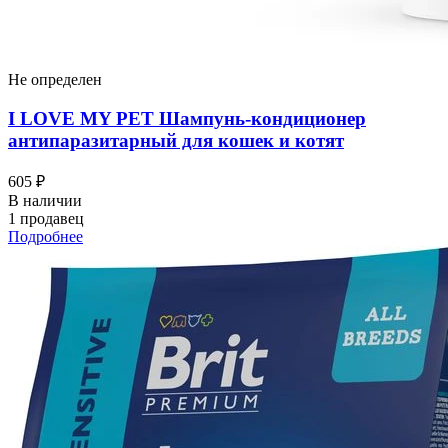
Не определен
I LOVЕ MY PET Шампунь-кондиционер
антипаразитарный для кошек и котят
605 ₽
В наличии
1 продавец
Подробнее