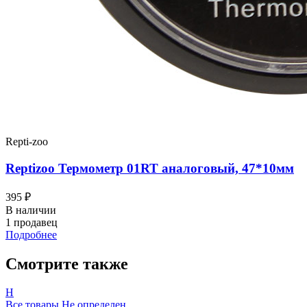
Repti-zoo
Reptizoo Термометр 01RT аналоговый, 47*10мм
395 ₽
В наличии
1 продавец
Подробнее
Смотрите также
Н
Все товары Не определен