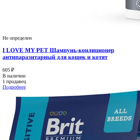
Не определен
I LOVЕ MY PET Шампунь-кондиционер
антипаразитарный для кошек и котят
605 ₽
В наличии
1 продавец
Подробнее