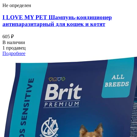
Не определен
I LOVЕ MY PET Шампунь-кондиционер
антипаразитарный для кошек и котят
605 ₽
В наличии
1 продавец
Подробнее