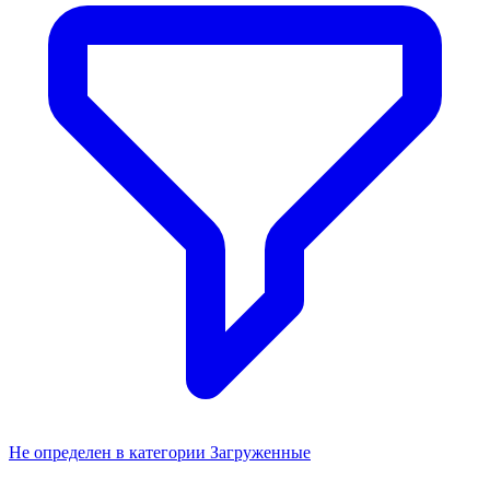
Не определен
Ухо говяжье с основанием для средних и мелких
пород
314 ₽
В наличии
1 продавец
Подробнее
Вы недавно смотрели