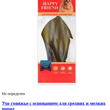
Не определен
I LOVЕ MY PET Шампунь-кондиционер
антипаразитарный для кошек и котят
605 ₽