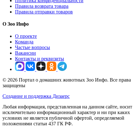
Раздел Загруженные
Печень говяжья в России
Печень говяжья от
Не определен
и другие товары категории
Загруженные
доступны в каталоге интернет-агрегатора Zoo
Info
по цене от 375 ₽.
Ознакомьтесь с подробными
характеристиками, фото и описанием, а также динамикой цен,
чтобы сделать правильный выбор.
Вы можете купить Печень говяжья онлайн в 1 магазинах-
партнерах с доставкой по России. В нашем каталоге
представлены предложения от проверенных продавцов:
Бетховен
.
Важная информация для покупателей:
Мы не продаем товары напрямую, а помогаем найти самое
выгодное предложение. Цена 375 ₽ действительна на момент
последнего обновления (06.08.2026 02:01). Для жителей
городов Москва, Санкт-Петербург, Екатеринбург,
Новосибирск и других регионов РФ доступны различные