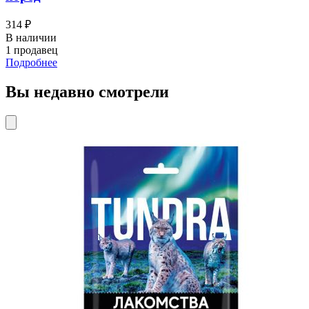
В наличии
1 продавец
Подробнее
Брит
Brit Premium корм для собак всех пород, с
чувствительным пищеварением, с ягненком и
индейкой
8 380 ₽
В наличии
1 продавец
Подробнее
Perfect Fit
Perfect Fit влажный корм для кошек, для
поддержания здоровья почек, с лососем в соусе
1 084 ₽
В наличии
1 продавец
Подробнее