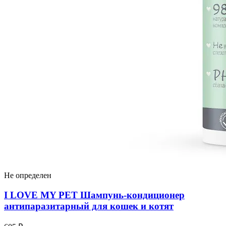
Не определен
I LOVЕ MY PET Шампунь-кондиционер
антипаразитарный для кошек и котят