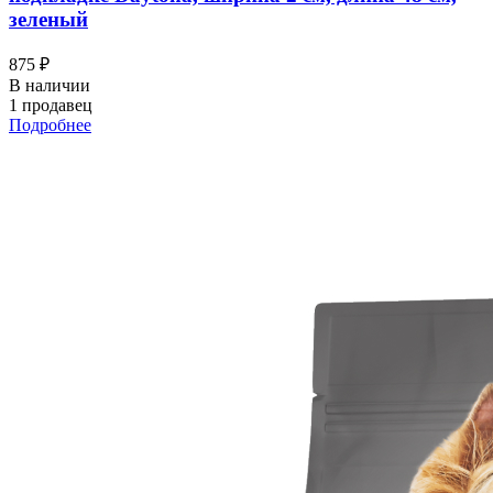
зеленый
875 ₽
В наличии
1 продавец
Подробнее