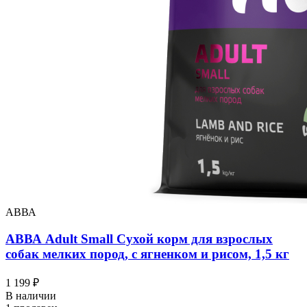
АВВА
АВВА Adult Small Сухой корм для взрослых
собак мелких пород, с ягненком и рисом, 1,5 кг
1 199 ₽
В наличии