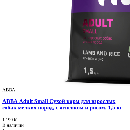
АВВА
АВВА Adult Small Сухой корм для взрослых
собак мелких пород, с ягненком и рисом, 1,5 кг
1 199 ₽
В наличии