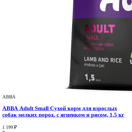
АВВА
АВВА Adult Small Сухой корм для взрослых
собак мелких пород, с ягненком и рисом, 1,5 кг
1 199 ₽