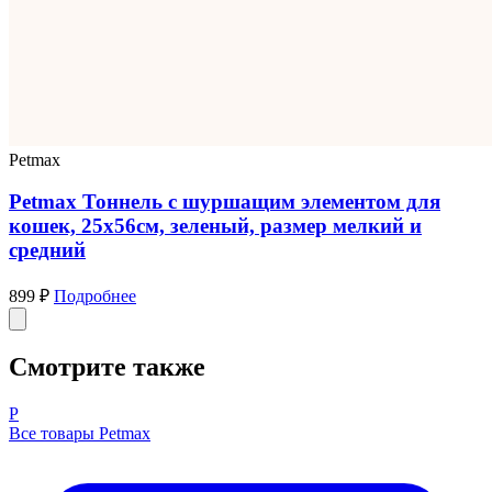
Petmax
Petmax Тоннель с шуршащим элементом для
кошек, 25х56см, зеленый, размер мелкий и
средний
899 ₽
Подробнее
Смотрите также
P
Все товары Petmax