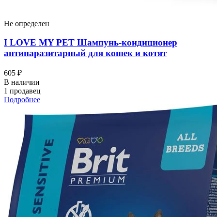
Не определен
I LOVЕ MY PET Шампунь-кондиционер
антипаразитарный для кошек и котят
605 ₽
В наличии
1 продавец
Подробнее