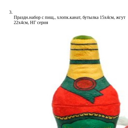
Праздн.набор с пищ., хлопк.канат, бутылка 15х4см, жгут
22х4см, НГ серия