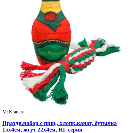
Mr.Kranch
Праздн.набор с пищ., хлопк.канат, бутылка
15х4см, жгут 22х4см, НГ серия