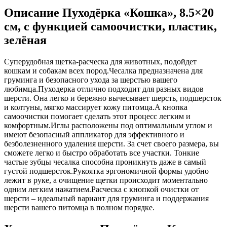
Описание Пуходёрка «Кошка», 8.5×20
см, с функцией самоочистки, пластик,
зелёная
Суперудобная щетка-расческа для животных, подойдет
кошкам и собакам всех пород.Чесалка предназначена для
груминга и безопасного ухода за шерстью вашего
любимца.Пуходерка отлично подходит для разных видов
шерсти. Она легко и бережно вычесывает шерсть, подшерсток
и колтуны, мягко массирует кожу питомца.А кнопка
самоочистки помогает сделать этот процесс легким и
комфортным.Иглы расположены под оптимальным углом и
имеют безопасный аппликатор для эффективного и
безболезненного удаления шерсти. За счет своего размера, вы
сможете легко и быстро обработать все участки. Тонкие
частые зубцы чесалка способна проникнуть даже в самый
густой подшерсток.Рукоятка эргономичной формы удобно
лежит в руке, а очищение щетки происходит моментально
одним легким нажатием.Расческа с кнопкой очистки от
шерсти – идеальный вариант для груминга и поддержания
шерсти вашего питомца в полном порядке.