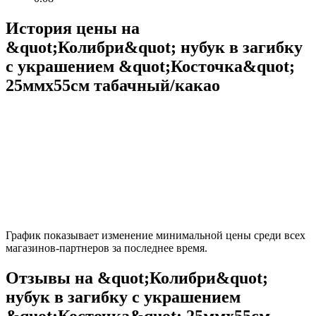
История цены на
&quot;Колибри&quot; нубук в загибку
с украшением &quot;Косточка&quot;
25ммх55см табачный/какао
График показывает изменение минимальной цены среди всех
магазинов-партнеров за последнее время.
Отзывы на &quot;Колибри&quot;
нубук в загибку с украшением
&quot;Косточка&quot; 25ммх55см