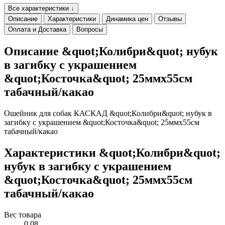
Все характеристики ↓
Описание
Характеристики
Динамика цен
Отзывы
Оплата и Доставка
Вопросы
Описание &quot;Колибри&quot; нубук
в загибку с украшением
&quot;Косточка&quot; 25ммх55см
табачный/какао
Ошейник для собак КАСКАД &quot;Колибри&quot; нубук в
загибку с украшением &quot;Косточка&quot; 25ммх55см
табачный/какао
Характеристики &quot;Колибри&quot;
нубук в загибку с украшением
&quot;Косточка&quot; 25ммх55см
табачный/какао
Вес товара
0.08