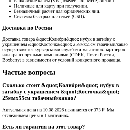
Банковские карты (Visa, MasterCard, МИР) онлайн.
Наличные или карту при получении.
Безналичный расчет для юридических лиц.
Системы быстрых платежей (СБП).
Доставка по России
Доставка товара &quot;Колибри&quot; нубук в загибку с
украшением &quot;Косточка&quot; 25ммх55см табачный/какао
осуществляется курьерскими службами магазинов-партнеров
или транспортными компаниями (CDEK, Почта России,
Boxberry) в зависимости от условий конкретного продавца.
Частые вопросы
Сколько стоит &quot;Колибри&quot; нубук в
загибку с украшением &quot;Косточка&quot;
25ммх55см табачный/какао?
Актуальная цена на 10.08.2026 начинается от 373 ₽. Мы
отслеживаем цены в 1 магазинах.
Есть ли гарантия на этот товар?