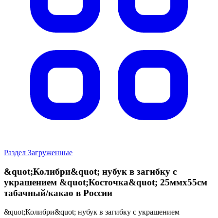
Раздел Загруженные
&quot;Колибри&quot; нубук в загибку с
украшением &quot;Косточка&quot; 25ммх55см
табачный/какао в России
&quot;Колибри&quot; нубук в загибку с украшением