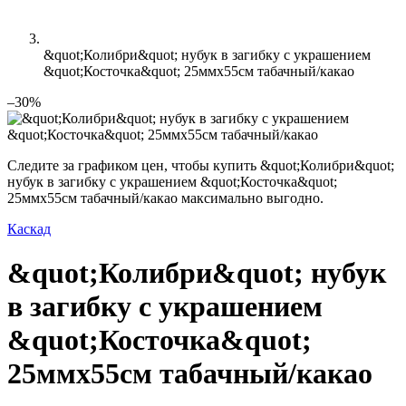
&quot;Колибри&quot; нубук в загибку с украшением
&quot;Косточка&quot; 25ммх55см табачный/какао
–30%
Следите за графиком цен, чтобы купить &quot;Колибри&quot;
нубук в загибку с украшением &quot;Косточка&quot;
25ммх55см табачный/какао максимально выгодно.
Каскад
&quot;Колибри&quot; нубук
в загибку с украшением
&quot;Косточка&quot;
25ммх55см табачный/какао