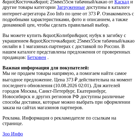
&quot;Косточка&quot; 25ммх55см табачный/какао от
Каскад
и
другие товары категории
Загруженные
доступны в каталоге
интернет-агрегатора Zoo Info
по цене от 373 ₽.
Ознакомьтесь с
подробными характеристиками, фото и описанием, а также
динамикой цен, чтобы сделать правильный выбор.
Вы можете купить &quot;Колибри&quot; нубук в загибку с
украшением &quot;Косточка&quot; 25ммх55см табачный/какао
онлайн в 1 магазинах-партнерах с доставкой по России. В
нашем каталоге представлены предложения от проверенных
продавцов:
Бетховен
.
Важная информация для покупателей:
Мы не продаем товары напрямую, а помогаем найти самое
выгодное предложение. Цена 373 ₽ действительна на момент
последнего обновления (10.08.2026 02:01). Для жителей
городов Москва, Санкт-Петербург, Екатеринбург,
Новосибирск и других регионов РФ доступны различные
способы доставки, которые можно выбрать при оформлении
заказа на сайтах магазинов партнеров.
Реклама. Информация о рекламодателе по ссылкам на
странице.
Зоо Инфо