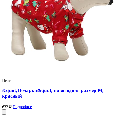
Пижон
&quot;Подарки&quot; новогодняя размер M,
красный
632 ₽
Подробнее