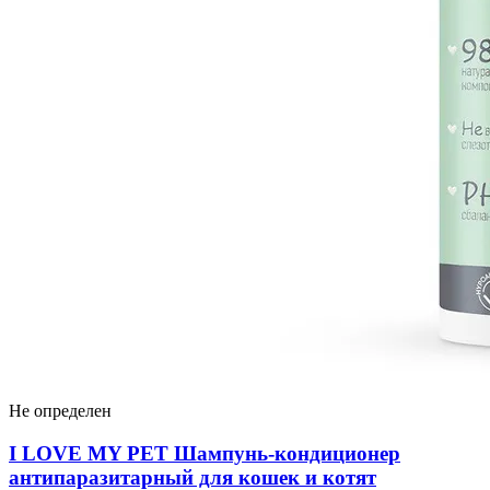
Не определен
I LOVЕ MY PET Шампунь-кондиционер
антипаразитарный для кошек и котят