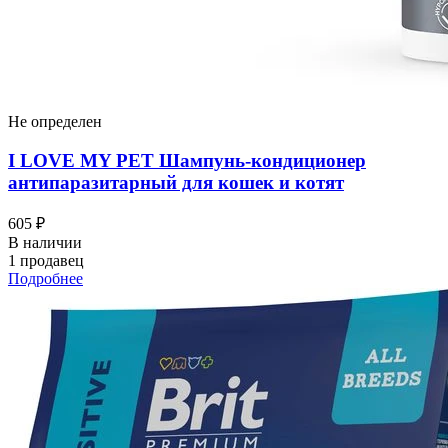
Не определен
I LOVЕ MY PET Шампунь-кондиционер
антипаразитарный для кошек и котят
605 ₽
В наличии
1 продавец
Подробнее