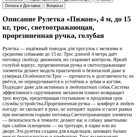
Оплата и Доставка
Вопросы
Описание Рулетка «Пижон», 4 м, до 15
кг, трос, светоотражающая,
прорезиненная ручка, голубая
Рулетка — надёжный поводок для прогулок с мелкими и
средними собаками до 15 кг. Трос длиной 4 метра даёт
питомцу свободу движения, но сохраняет контроль. Яркий
голубой корпус, прорезиненная ручка и светоотражающие
элементы делают модель практичной и безопасной даже в
сумерках.Особенности:Трос — прочность и долговечность: не
рвётся, не перекручивается и устойчив к зубам и когтям.
Подходит даже для активных и любопытных собак.Система
эффективного скручивания: механизм плавно возвращает
трос внутрь, предотвращая спутывание и продлевая срок
службы устройства.Прорезиненная ручка — комфорт в любую
погоду: не скользит в руке, не натирает ладонь и гасит рывки
при внезапном порыве питомца.Светоотражающие элементы
— безопасность в темноте: делают вас и собаку заметными
при слабом освещении — на тротуаре, в парке или во
дворе.Эта рулетка созданa для владельцев, ценящих баланс
между безопасностью и комфортом. Трос выдерживает