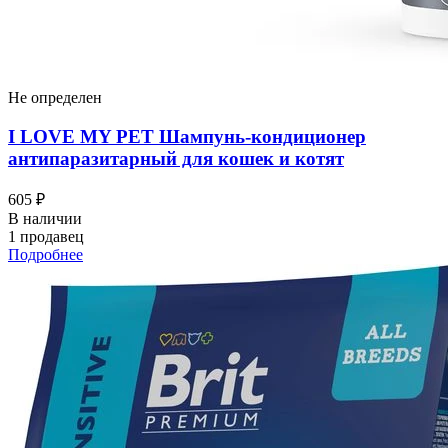
Не определен
I LOVЕ MY PET Шампунь-кондиционер
антипаразитарный для кошек и котят
605 ₽
В наличии
1 продавец
Подробнее