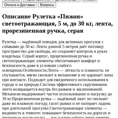
Оплата и Доставка
Вопросы
Описание Рулетка «Пижон»
светоотражающая, 5 м, до 30 кг, лента,
прорезиненная ручка, серая
Рулетка — надёжный поводок для активных прогулок с
собаками до 30 кг. Лента длиной 5 метров даёт питомцу
пространство для свободы, но сохраняет контроль в руках
владельца. Серый корпус, прорезиненная ручка и
светоотражающие элементы обеспечивают комфорт и
безопасность даже в условиях слабого
освещения.Особенности:Лента — лёгкость и плавность: не
спутывается, мягко скользит в механизме и не царапает лапы
при контакте. Подходит для ежедневного использования в
городе и на природе.Система эффективного скручивания:
лента возвращается внутрь без рывков и заклиниваний.
Механизм выдерживает частое использование и нагрузку до
30 кг.Прорезиненная ручка — надёжный хват: не скользит
даже во влажную погоду, гасит рывки и не натирает ладонь
при длительной прогулке.Светоотражающие элементы —
видимость в темноте: повышают безопасность на дорогах и
тропинках после заката — вас и вашу собаку легко заметят