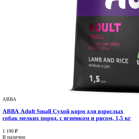
АВВА
АВВА Adult Small Сухой корм для взрослых
собак мелких пород, с ягненком и рисом, 1,5 кг
1 199 ₽
В наличии