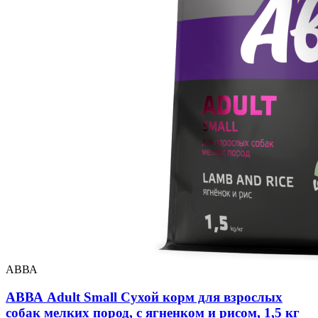
АВВА
АВВА Adult Small Сухой корм для взрослых
собак мелких пород, с ягненком и рисом, 1,5 кг