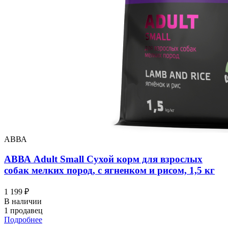
АВВА
АВВА Adult Small Сухой корм для взрослых
собак мелких пород, с ягненком и рисом, 1,5 кг
1 199 ₽
В наличии
1 продавец
Подробнее