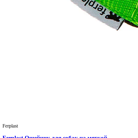
Ferplast
Ferplast Ошейник для собак на мягкой