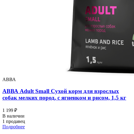
АВВА
АВВА Adult Small Сухой корм для взрослых
собак мелких пород, с ягненком и рисом, 1,5 кг
1 199 ₽
В наличии
1 продавец
Подробнее