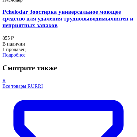
Pchelodar Зоостирка универсальное моющее
средство для удаления трудновыводимыхпятен и
неприятных запахов
855 ₽
В наличии
1 продавец
Подробнее
Смотрите также
R
Все товары RURRI