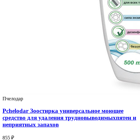
Пчелодар
Pchelodar Зоостирка универсальное моющее
средство для удаления трудновыводимыхпятен и
неприятных запахов
855 ₽