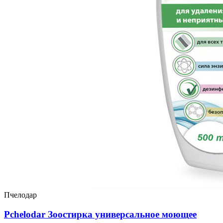
Пчелодар
Pchelodar Зоостирка универсальное моющее