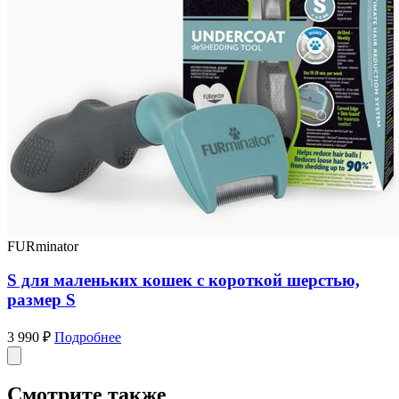
FURminator
S для маленьких кошек c короткой шерстью,
размер S
3 990 ₽
Подробнее
Смотрите также