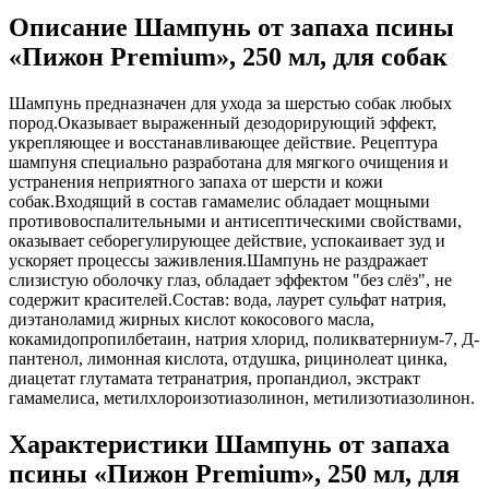
Описание Шампунь от запаха псины
«Пижон Premium», 250 мл, для собак
Шампунь предназначен для ухода за шерстью собак любых
пород.Оказывает выраженный дезодорирующий эффект,
укрепляющее и восстанавливающее действие. Рецептура
шампуня специально разработана для мягкого очищения и
устранения неприятного запаха от шерсти и кожи
собак.Входящий в состав гамамелис обладает мощными
противовоспалительными и антисептическими свойствами,
оказывает себорегулирующее действие, успокаивает зуд и
ускоряет процессы заживления.Шампунь не раздражает
слизистую оболочку глаз, обладает эффектом "без слёз", не
содержит красителей.Состав: вода, лаурет сульфат натрия,
диэтаноламид жирных кислот кокосового масла,
кокамидопропилбетаин, натрия хлорид, поликватерниум-7, Д-
пантенол, лимонная кислота, отдушка, рицинолеат цинка,
диацетат глутамата тетранатрия, пропандиол, экстракт
гамамелиса, метилхлороизотиазолинон, метилизотиазолинон.
Характеристики Шампунь от запаха
псины «Пижон Premium», 250 мл, для