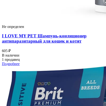
Не определен
I LOVЕ MY PET Шампунь-кондиционер
антипаразитарный для кошек и котят
605 ₽
В наличии
1 продавец
Подробнее