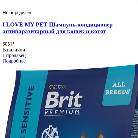
Не определен
I LOVЕ MY PET Шампунь-кондиционер
антипаразитарный для кошек и котят
605 ₽
В наличии
1 продавец
Подробнее