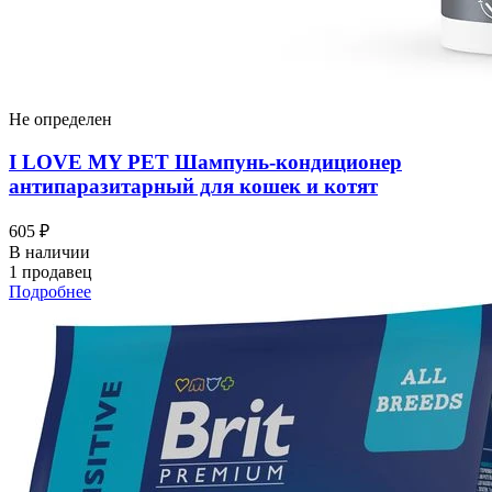
Не определен
I LOVЕ MY PET Шампунь-кондиционер
антипаразитарный для кошек и котят
605 ₽
В наличии
1 продавец
Подробнее