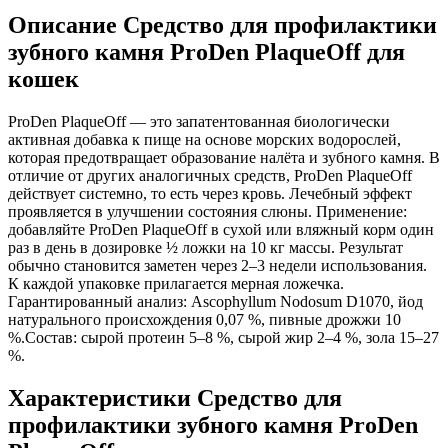
Описание Средство для профилактики
зубного камня ProDen PlaqueOff для
кошек
ProDen PlaqueOff — это запатентованная биологически
активная добавка к пище на основе морских водорослей,
которая предотвращает образование налёта и зубного камня. В
отличие от других аналогичных средств, ProDen PlaqueOff
действует системно, то есть через кровь. Лечебный эффект
проявляется в улучшении состояния слюны. Применение:
добавляйте ProDen PlaqueOff в сухой или вляжный корм один
раз в день в дозировке ½ ложки на 10 кг массы. Результат
обычно становится заметен через 2–3 недели использования.
К каждой упаковке прилагается мерная ложечка.
Гарантированный анализ: Ascophyllum Nodosum D1070, йод
натурального происхождения 0,07 %, пивные дрожжи 10
%.Состав: сырой протеин 5–8 %, сырой жир 2–4 %, зола 15–27
%.
Характеристики Средство для
профилактики зубного камня ProDen