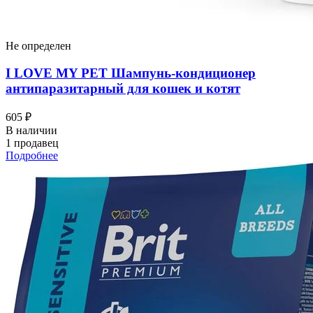
Не определен
I LOVЕ MY PET Шампунь-кондиционер
антипаразитарный для кошек и котят
605 ₽
В наличии
1 продавец
Подробнее