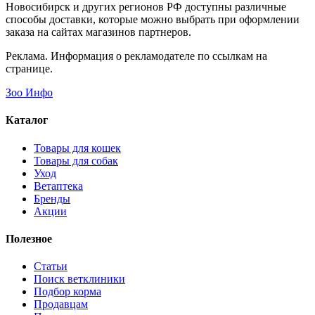
Раздел Загруженные
Сухой корм Pedigree для собак мини пород,
говядина в России
Сухой корм Pedigree для собак мини пород, говядина от
Pedigree
и другие товары категории
Загруженные
доступны в
каталоге интернет-агрегатора Zoo Info
по цене от 574 ₽.
Ознакомьтесь с подробными характеристиками, фото и