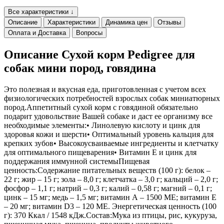
Все характеристики ↓
Описание
Характеристики
Динамика цен
Отзывы
Оплата и Доставка
Вопросы
Описание Сухой корм Pedigree для
собак мини пород, говядина
Это полезная и вкусная еда, приготовленная с учетом всех
физиологических потребностей взрослых собак миниатюрных
пород.Аппетитный сухой корм с говядиной обязательно
подарит удовольствие Вашей собаке и даст ее организму все
необходимые элементы:• Линолевую кислоту и цинк для
здоровья кожи и шерсти• Оптимальный уровень кальция для
крепких зубов• Высокоусваиваемые ингредиенты и клетчатку
для оптимального пищеварения• Витамин Е и цинк для
поддержания иммунной системыПищевая
ценность:Содержание питательных веществ (100 г): белок –
22 г; жир – 15 г; зола – 8,0 г; клетчатка – 3,0 г; кальций – 2,0 г;
фосфор – 1,1 г; натрий – 0,3 г; калий – 0,58 г; магний – 0,1 г;
цинк – 15 мг; медь – 1,5 мг; витамин А – 1500 МЕ; витамин Е
– 20 мг; витамин D3 – 120 МЕ. Энергетическая ценность (100
г): 370 Ккал / 1548 кДж.Состав:Мука из птицы, рис, кукуруза,