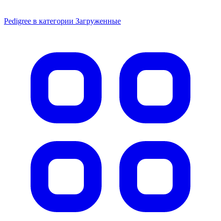
Pedigree
Сухой корм Pedigree для собак мини пород,
говядина, 1.2кг
574 ₽
Подробнее
Смотрите также
P
Все товары Pedigree