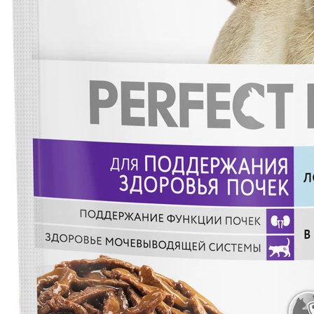
Брит
Brit Premium корм для собак всех пород, с
чувствительным пищеварением, с ягненком и
индейкой
8 380 ₽
В наличии
1 продавец
Подробнее