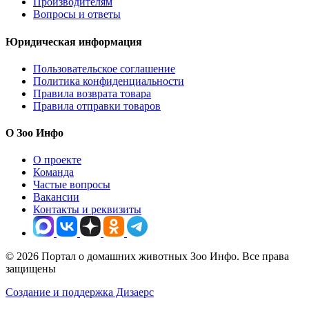
описанием, а также динамикой цен, чтобы сделать
правильный выбор.
Вы можете купить Сухой корм Pedigree для собак мини пород,
говядина, 1.2кг онлайн в 1 магазинах-партнерах с доставкой
по России. В нашем каталоге представлены предложения от
проверенных продавцов:
Сима лэнд
.
Важная информация для покупателей:
Мы не продаем товары напрямую, а помогаем найти самое
выгодное предложение. Цена 574 ₽ действительна на момент
последнего обновления (06.08.2026 02:01). Для жителей
городов Москва, Санкт-Петербург, Екатеринбург,
Новосибирск и других регионов РФ доступны различные
способы доставки, которые можно выбрать при оформлении
заказа на сайтах магазинов партнеров.
Реклама. Информация о рекламодателе по ссылкам на
странице.
Зоо Инфо
Каталог