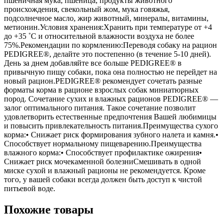
пшеничная мука, пшеница, продукты животного
происхождения, свекольный жом, мука говяжья,
подсолнечное масло, жир животный, минералы, витамины,
метионин.Условия хранения:Хранить при температуре от +4
до +35 ˚C и относительной влажности воздуха не более
75%.Рекомендации по кормлению:Переводя собаку на рацион
PEDIGREE®, делайте это постепенно (в течение 5-10 дней).
День за днем добавляйте все больше PEDIGREE® в
привычную пищу собаки, пока она полностью не перейдет на
новый рацион.PEDIGREE® рекомендует сочетать разные
форматы корма в рационе взрослых собак миниатюрных
пород. Сочетание сухих и влажных рационов PEDIGREE® —
залог оптимального питания. Такое сочетание позволит
удовлетворить естественные предпочтения Вашей любимицы
и повысить привлекательность питания.Преимущества сухого
корма:• Снижает риск формирования зубного налета и камня.•
Способствует нормальному пищеварению.Преимущества
влажного корма:• Способствует профилактике ожирения•
Снижает риск мочекаменной болезниСмешивать в одной
миске сухой и влажный рационы не рекомендуется. Кроме
того, у вашей собаки всегда должен быть доступ к чистой
питьевой воде.
Похожие товары