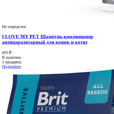
Не определен
I LOVЕ MY PET Шампунь-кондиционер
антипаразитарный для кошек и котят
605 ₽
В наличии
1 продавец
Подробнее