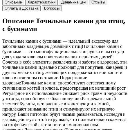
Описание
Характеристики
Динамика цен
Отзывы
Оплата и Доставка
Вопросы
Описание Точильные камни для птиц,
с бусинами
Точильные камни с бусинами — идеальный аксессуар для
заботливых владельцев домашних птиц!Точильные камни с
бусинами — это многофункциональная игрушка и аксессуар
для ухода за клювом и когтями ваших пернатых друзей.
Сочетая в себе элементы развлечения и заботы о здоровье, эти
точильные камни идеально подходят для попугаев, канареек и
других мелких птиц, желающих поддерживать свои когти и
клюв в отличном состоянии.Поддержание
здоровья:Точильные камни способствуют естественному
стачиванию когтей и клюва, предотвращая их излишний рост.
Регулярное их использование снижает риск травм и неудобств
у птицы, способствуя ее благополучию.Развлекательный
элемент:Бусины, вставленные в конструкции камней,
привлекают внимание птиц и стимулируют их игривую
натуру. Ваши питомцы будут часами развлекаться, исследуя и
взаимодействуя с этой игрушкой, что положительно скажется
на их физической активности и эмоциональном
состоянии.Легкость установки:Точильные камни легко