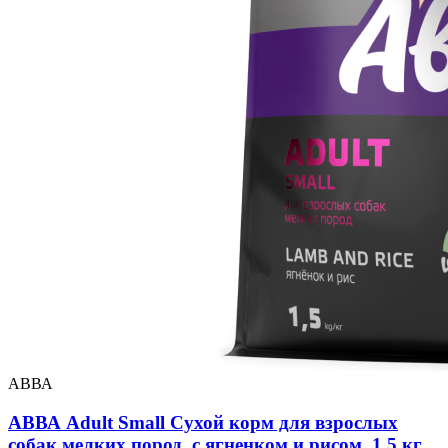
АВВА
АВВА Adult Small Сухой корм для взрослых
собак мелких пород, с ягненком и рисом, 1,5 кг