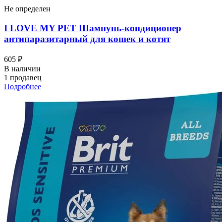
Не определен
I LOVЕ MY PET Шампунь-кондиционер
антипаразитарный для кошек и котят
605 ₽
В наличии
1 продавец
Подробнее