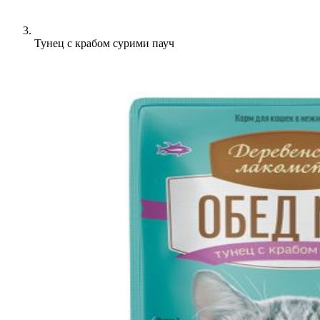
Тунец с крабом сурими пауч