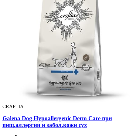
CRAFTIA
Galena Dog Hypoallergenic Derm Care при
пищ.аллергии и забол.кожи сух